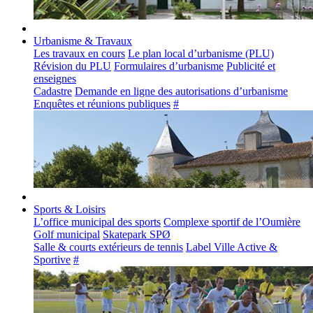
Urbanisme & Travaux
Les travaux en cours
Le plan local d’urbanisme (PLU)
Révision du PLU
Formulaires d’urbanisme
Publicité et
enseignes
Cadastre
Demande en ligne des autorisations d’urbanisme
Enquêtes et réunions publiques
#
Sports & Loisirs
L’office municipal des sports
Complexe sportif de l’Oumière
Golf municipal
Skatepark SPØ
Salle & courts extérieurs de tennis
Label Ville Active &
Sportive
#