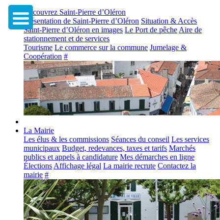
Découvrez Saint-Pierre d’Oléron
Présentation de Saint-Pierre d’Oléron
Situation & Accès
Saint-Pierre d’Oléron en images
Le Port de pêche
Aire de
stationnement et de services
Tourisme
Le commerce sur la commune
Jumelage &
Coopération
#
La Mairie
Les élus & les commissions
Séances du conseil
Les services
municipaux
Budget, redevances, taxes et tarifs
Marchés
publics et appels à candidature
Mes démarches en ligne
Élections
Affichage légal
La mairie recrute
Contactez la
mairie
#